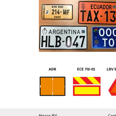
ADR
ECE 70/-01
LRV E
Mazon BV
Con